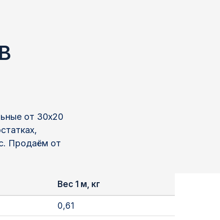
В
льные от 30х20
остатках,
пс. Продаём от
Вес 1 м, кг
0,61