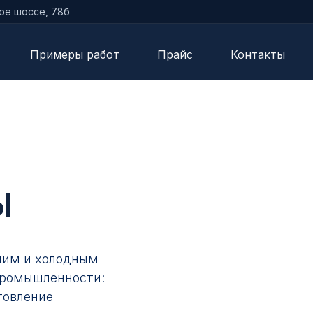
кое шоссе, 78б
Примеры работ
Прайс
Контакты
Ы
ячим и холодным
промышленности:
товление