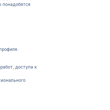
о понадобятся
профиля.
работ, доступа к
сионального
е