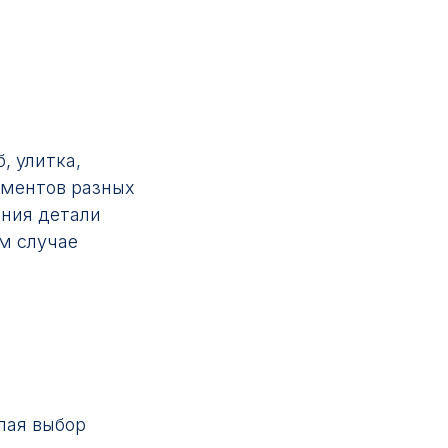
, улитка,
ементов разных
ения детали
ом случае
лая выбор