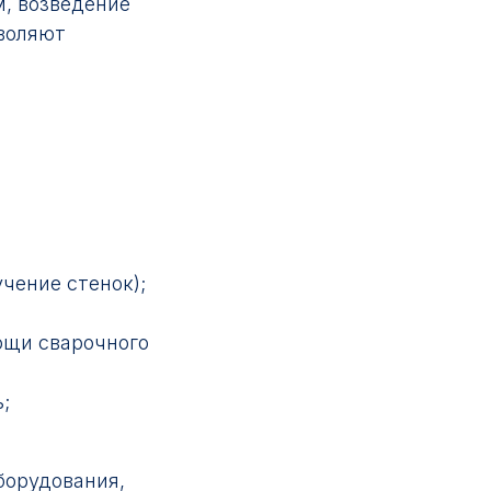
м, возведение
зволяют
чение стенок);
ощи сварочного
;
борудования,