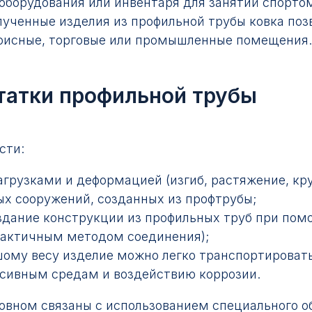
оборудования или инвентаря для занятий спорто
лученные изделия из профильной трубы ковка по
офисные, торговые или промышленные помещения.
татки профильной трубы
сти:
грузками и деформацией (изгиб, растяжение, кру
ых сооружений, созданных из профтрубы;
оздание конструкции из профильных труб при пом
рактичным методом соединения);
шому весу изделие можно легко транспортировать
ссивным средам и воздействию коррозии.
сновном связаны с использованием специального о