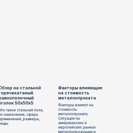
Обзор на стальной
Факторы влияющие
горячекатаный
на стоимость
равнополочный
металлопроката
уголок 50х50х5
Факторы влияют на
стоимость
Что такое стальная пола,
металлопроката.
их назначение, сфера
Ситуации на
применения, размеры,
американских и
виды.
европейских рынках
металлопродукции и